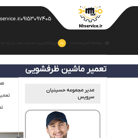
09153097405
ervice.ir
صفحه اصلی
خدمات
فروشگاه
رزرو خدمات نصب و راه اندا
تعمیر ماشین ظرفشویی
هم
مدیر مجموعه حسینیان
تعمی
سرویس
تع