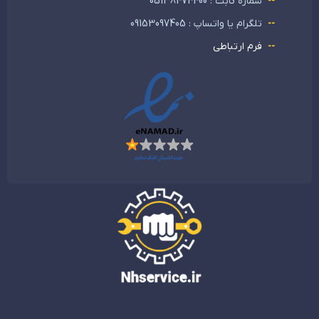
شماره ثابت : 05138474400
تلگرام یا واتساپ : 09153097405
فرم ارتباطی