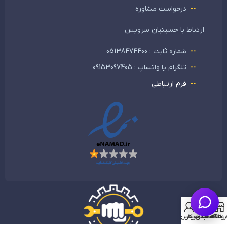
درخواست مشاوره
ارتباط با حسینیان سرویس
شماره ثابت : 05138474400
تلگرام یا واتساپ : 09153097405
فرم ارتباطی
0
روشگاه
علاقه مندی
سبد خرید
حساب کاربری من