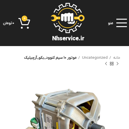
0
منو
0
تومان
خانه
Uncategorized
موتور ۱۰ سیم کنوود_بکو_آرچیلیک