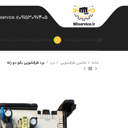
09153097405
ervice.ir
صفحه اصلی
خدمات
فروشگاه
رزرو خدمات نصب و راه اندا
خانه
ماشین ظرفشویی
برد
برد ظرفشویی بکو دو رله