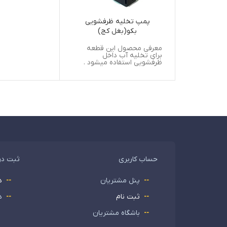
پمپ تخلیه ظرفشویی
بکو(بغل کج)
معرفی محصول این قطعه
برای تخلیه آب داخل
ظرفشویی استفاده میشود .
حساب کاربری
ثبت د
پنل مشتریان
د
ثبت نام
د
باشگاه مشتریان