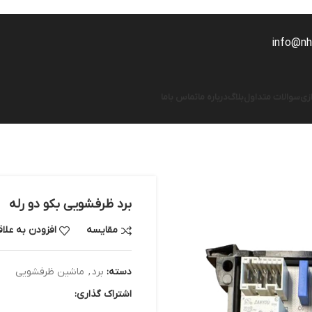
info@nhs
زی
سوالات متداول
بلاگ
درباره ما
تماس باما
برد ظرفشویی بکو دو رله
مقایسه
افزودن به علا
دسته:
برد
,
ماشین ظرفشویی
اشتراک گذاری: