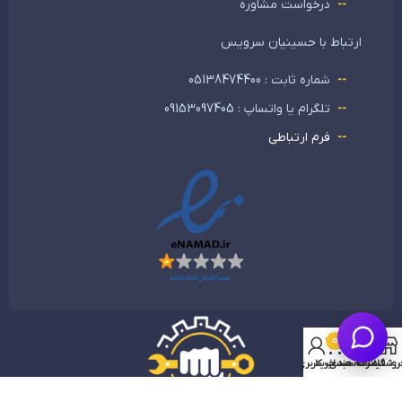
درخواست مشاوره
ارتباط با حسینیان سرویس
شماره ثابت : 05138474400
تلگرام یا واتساپ : 09153097405
فرم ارتباطی
0
روشگاه
فیلترها
علاقه مندی
سبد خرید
حساب کاربری من